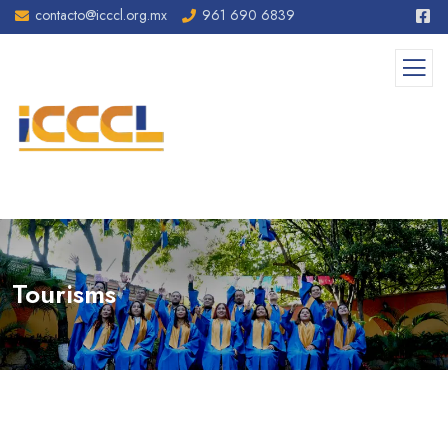
contacto@icccl.org.mx
961 690 6839
Tourisms