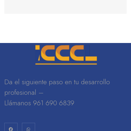
Da el siguiente paso en tu desarrollo
profesional –
Llámanos 961 690 6839