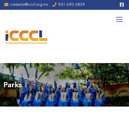
contacto@icccl.org.mx
961 690 6839
Parks