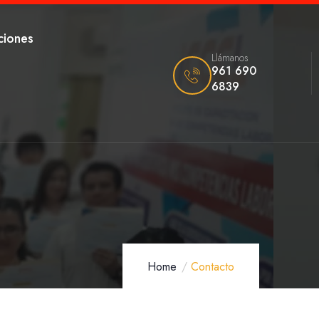
ciones
Llámanos
961 690
6839
Home
Contacto