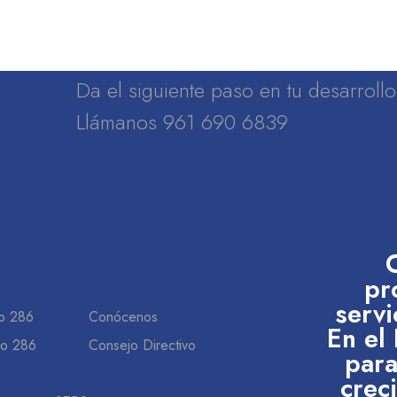
Da el siguiente paso en tu desarrol
Llámanos 961 690 6839
pr
servi
o 286
Conócenos
En el
do 286
Consejo Directivo
para
crec