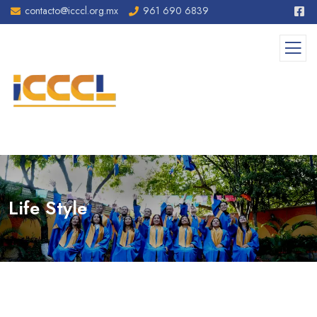
contacto@icccl.org.mx
961 690 6839
Life Style