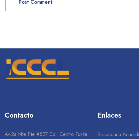
Contacto
Enlaces
Av.2a Nte Pte #527 Col. Centro Tuxtla
Secundaria Acuerd