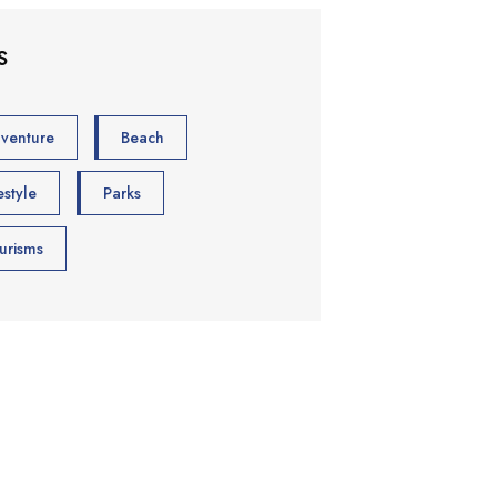
S
venture
Beach
estyle
Parks
urisms