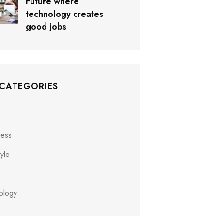
Future where
technology creates
good jobs
 CATEGORIES
ness
tyle
ology