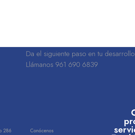
Da el siguiente paso en tu desarrol
Llámanos 961 690 6839
pr
servi
o 286
Conócenos