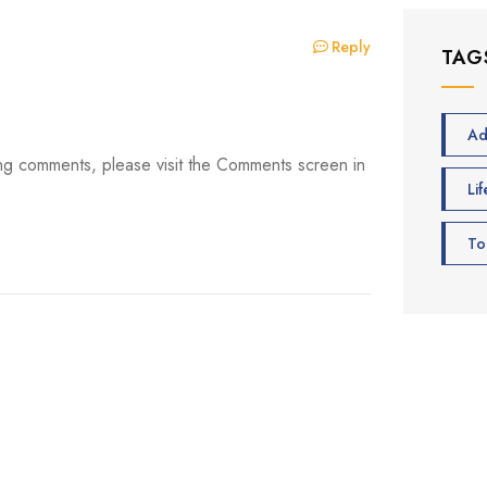
Reply
TAG
Ad
ting comments, please visit the Comments screen in
Lif
To