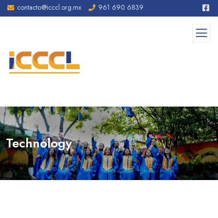
contacto@icccl.org.mx
961 690 6839
Technology