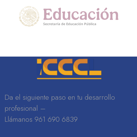
Da el siguiente paso en tu desarrollo
profesional –
Llámanos 961 690 6839