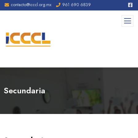
contacto@icccl.org.mx
961 690 6839
Secundaria