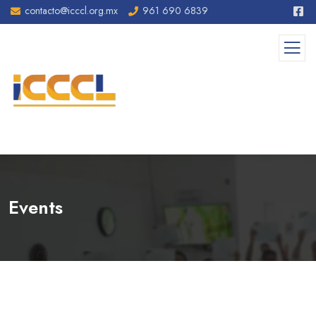
contacto@icccl.org.mx
961 690 6839
Events