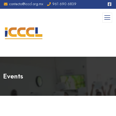
contacto@icccl.org.mx
961 690 6839
Events