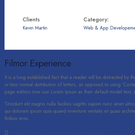
Clients
Category:
Kevin Martin
Web & App Developeme
Filmor Experience
It is a long established fact that a reader will be distracted by
or-less normal distribution of letters, as opposed to using ‘Con
page editors now use Lorem Ipsum as their default model text, and
Tincidunt elit magnis nulla facilisis sagittis sapien nunc amet ult
qui dolorem ipsum quia quaed inventore veritatis et quasi architec
finibus eros.
Take a look at our round up of the best shows