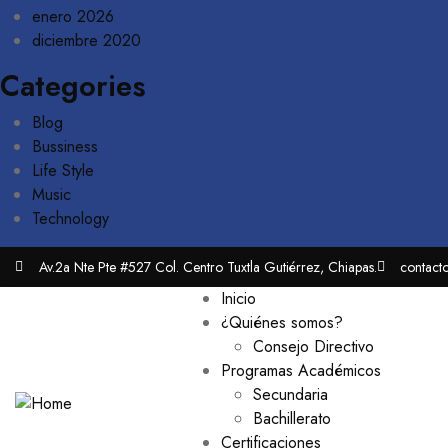
enero 2026
diciembre 2020
Categories
Blog
Bussiness
Life Style
Music
Technology
Av.2a Nte Pte #527 Col. Centro Tuxtla Gutiérrez, Chiapas.
contact
Inicio
¿Quiénes somos?
Consejo Directivo
Programas Académicos
Secundaria
Bachillerato
Certificaciones