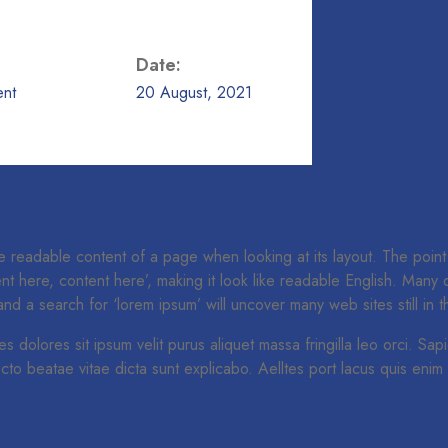
Date:
nt
20 August, 2021
 the readable content of a page when looking at its layout. The point
tent here, content here’, making it look like readable English. Ma
 a search for ‘lorem ipsum’ will uncover many web sites still in th
rices dolores sit ipsum velit purus aliquet massa fringilla leo orci. 
to beatae vitae dicta sunt explicabo. Aelltes port lacus quis enim va