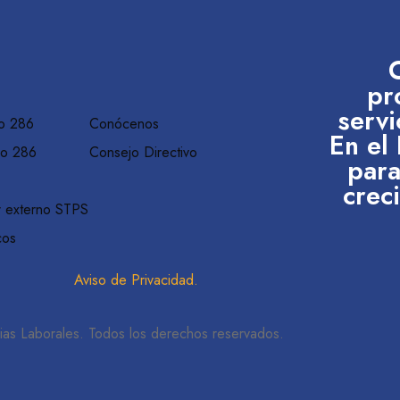
pr
servi
o 286
Conócenos
En el
do 286
Consejo Directivo
para
crec
r externo STPS
cos
Aviso de Privacidad
.
ias Laborales. Todos los derechos reservados.