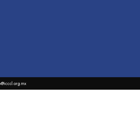
o@icccl.org.mx