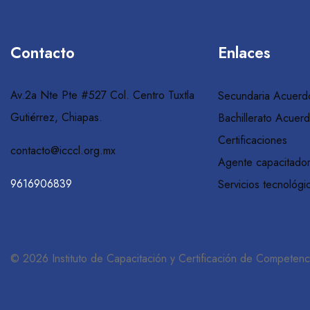
Contacto
Enlaces
Av.2a Nte Pte #527 Col. Centro Tuxtla
Secundaria Acuerd
Gutiérrez, Chiapas.
Bachillerato Acuer
Certificaciones
contacto@icccl.org.mx
Agente capacitado
9616906839
Servicios tecnológi
© 2026 Instituto de Capacitación y Certificación de Competenc