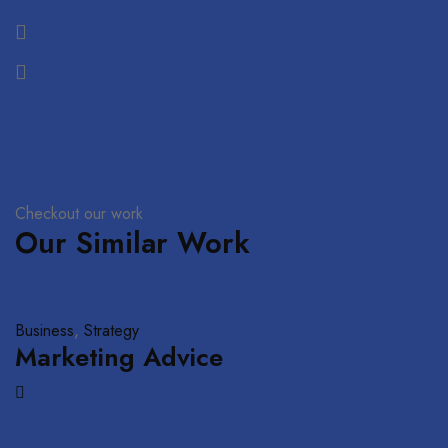
Lorem Ipsum has been the ndustry standard du
It has survived not only five centuries
Checkout our work
Our Similar Work
Business
,
Strategy
Marketing Advice