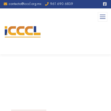
contacto@icccl.org.mx
961 690 6839
News