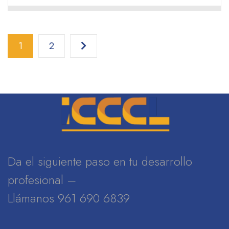
1
2
Da el siguiente paso en tu desarrollo
profesional –
Llámanos 961 690 6839