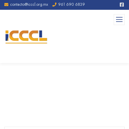
contacto@icccl.org.mx
961 690 6839
Our Awards