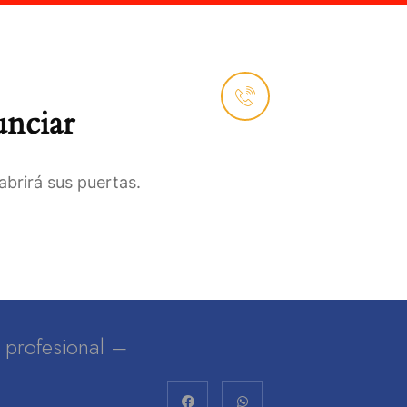
ciones
Llámanos
961 690
6839
unciar
brirá sus puertas.
lo profesional –