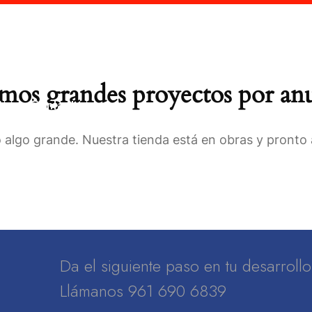
es somos?
Programas Académicos
Certifica
os grandes proyectos por an
S
Contacto
 algo grande. Nuestra tienda está en obras y pronto a
Da el siguiente paso en tu desarrol
Llámanos 961 690 6839