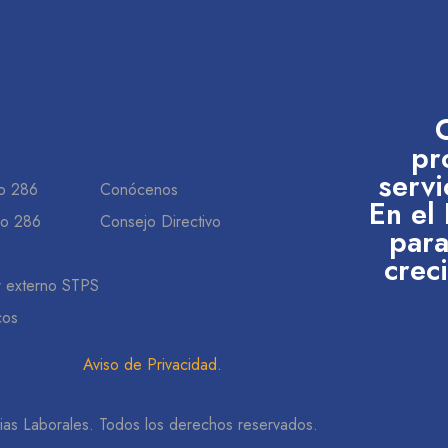
pr
servi
o 286
Conócenos
En el
do 286
Consejo Directivo
para
crec
r externo STPS
cos
Aviso de Privacidad
.
ias Laborales. Todos los derechos reservados.