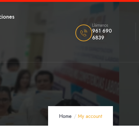
ciones
Llámanos
961 690
6839
Home
My account