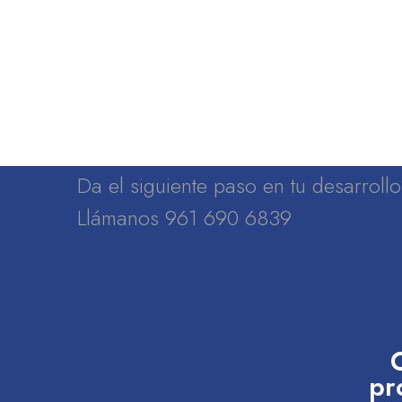
Da el siguiente paso en tu desarrol
Llámanos 961 690 6839
pr