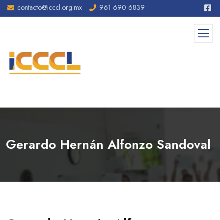
contacto@icccl.org.mx
961 690 6839
Gerardo Hernán Alfonzo Sandoval