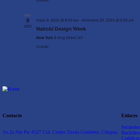
MAY
9
mayo 9, 2022 @ 8:00 am
-
diciembre 25, 2024 @ 5:00 pm
2022
Nairobi Design Week
New York
8 King Street, NY
Gratuito
Contacto
Enlaces
Secundar
Av.2a Nte Pte #527 Col. Centro Tuxtla Gutiérrez, Chiapas.
Bachille
Certifica