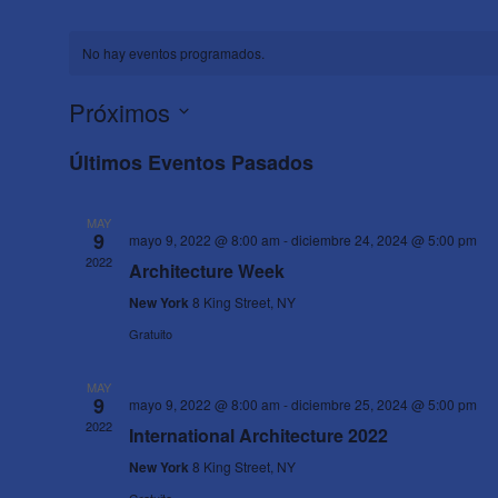
No hay eventos programados.
Próximos
Selecciona
Últimos Eventos Pasados
la
fecha.
MAY
9
mayo 9, 2022 @ 8:00 am
-
diciembre 24, 2024 @ 5:00 pm
2022
Architecture Week
New York
8 King Street, NY
Gratuito
MAY
9
mayo 9, 2022 @ 8:00 am
-
diciembre 25, 2024 @ 5:00 pm
2022
International Architecture 2022
New York
8 King Street, NY
Gratuito