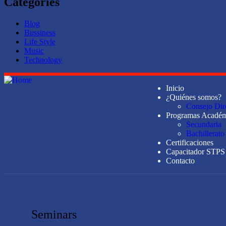
Categories
Blog
Bussiness
Life Style
Music
Technology
Inicio
¿Quiénes somos?
Consejo Dir
Programas Académ
Secundaria
Bachillerato
Certificaciones
Capacitador STPS
Contacto
Seminars