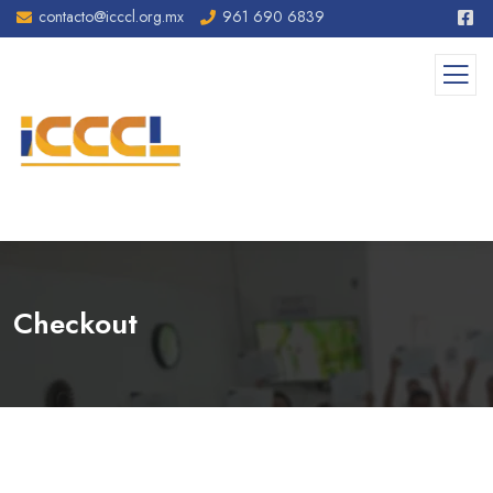
contacto@icccl.org.mx
961 690 6839
Checkout